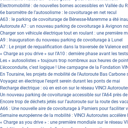
Electromobilité : de nouvelles bornes accessibles en Vallée du R
6e baromètre de l’autosolisme : le covoiturage en net recul
A63 : le parking de covoiturage de Bénesse-Maremme a été ina
Autoroute A7 : un nouveau parking de covoiturage à Avignon n
Charger son véhicule électrique tout en roulant : une première m
A9 : Inauguration du nouveau parking de covoiturage à Lunel
A7 : Le projet de requalification dans la traversée de Valence es
« Charge as you drive » sur l’A10 : dernière phase avant les tests
Les « autosolistes » toujours trop nombreux aux heures de point
L'écoconduite, c’est logique ! Une campagne de la Fondation VI
En Touraine, les projets de mobilité de l’Autoroute Bas Carbone 
Voyagez en électrique l’esprit serein durant les ponts de mai
Recharge électrique : où en est-on sur le réseau VINCI Autoroute
Un nouveau parking de covoiturage accessible sur l’A64 près d
Encore trop de déchets jetés sur l’autoroute sur la route des va
A66 : Une nouvelle aire de covoiturage à Pamiers pour faciliter 
Semaine européenne de la mobilité : VINCI Autoroutes accélère 
« Charge as you drive » : une première mondiale sur le réseau VI