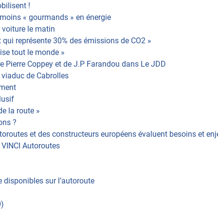
ilisent !
s moins « gourmands » en énergie
 voiture le matin
rt qui représente 30% des émissions de CO2 »
ise tout le monde »
e de Pierre Coppey et de J.P Farandou dans Le JDD
 viaduc de Cabrolles
ement
lusif
e la route »
ions ?
Autoroutes et des constructeurs européens évaluent besoins et en
n VINCI Autoroutes
e disponibles sur l’autoroute
0)