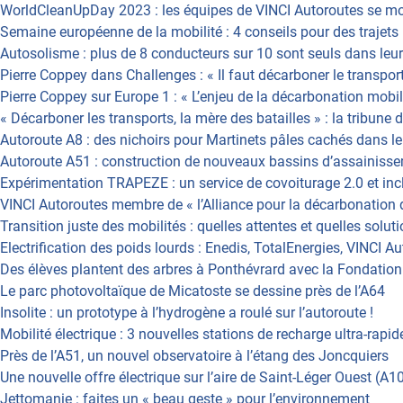
WorldCleanUpDay 2023 : les équipes de VINCI Autoroutes se mob
Semaine européenne de la mobilité : 4 conseils pour des trajet
Autosolisme : plus de 8 conducteurs sur 10 sont seuls dans leur
Pierre Coppey dans Challenges : « Il faut décarboner le transpo
Pierre Coppey sur Europe 1 : « L’enjeu de la décarbonation mobil
« Décarboner les transports, la mère des batailles » : la tribun
Autoroute A8 : des nichoirs pour Martinets pâles cachés dans le
Autoroute A51 : construction de nouveaux bassins d’assainiss
Expérimentation TRAPEZE : un service de covoiturage 2.0 et inc
VINCI Autoroutes membre de « l’Alliance pour la décarbonation d
Transition juste des mobilités : quelles attentes et quelles solut
Electrification des poids lourds : Enedis, TotalEnergies, VINCI 
Des élèves plantent des arbres à Ponthévrard avec la Fondatio
Le parc photovoltaïque de Micatoste se dessine près de l’A64
Insolite : un prototype à l’hydrogène a roulé sur l’autoroute !
Mobilité électrique : 3 nouvelles stations de recharge ultra-rapid
Près de l’A51, un nouvel observatoire à l’étang des Joncquiers
Une nouvelle offre électrique sur l’aire de Saint-Léger Ouest (A1
Jettomanie : faites un « beau geste » pour l’environnement