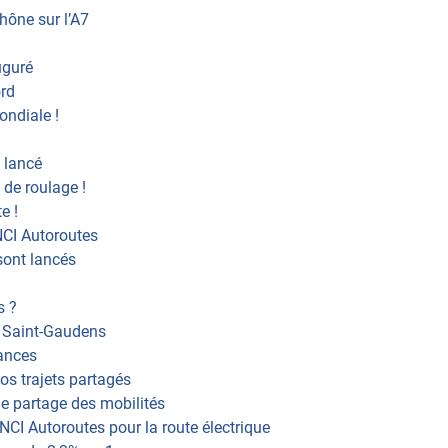
hône sur l’A7
uguré
ord
ondiale !
t lancé
 de roulage !
e !
NCI Autoroutes
sont lancés
s ?
e Saint-Gaudens
cances
vos trajets partagés
le partage des mobilités
NCI Autoroutes pour la route électrique