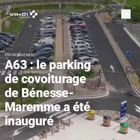
ENVIRONNEMENT
A63 : le parking
de covoiturage
de Bénesse-
Maremme a été
inauguré