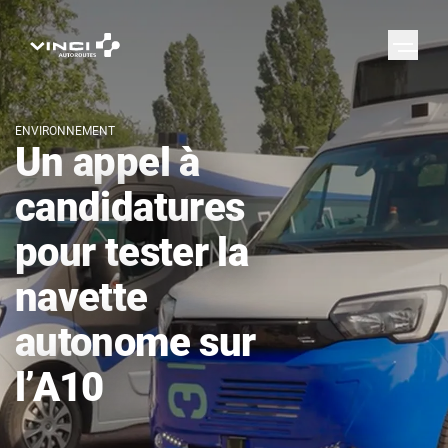
ENVIRONNEMENT
Un appel à
candidatures
pour tester la
navette
autonome sur
l’A10