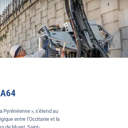
e A64
la Pyrénéenne », s’étend au
ique entre l’Occitanie et la
es de Muret, Saint-