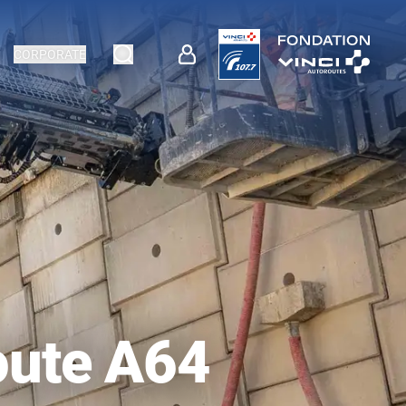
CORPORATE
route A64