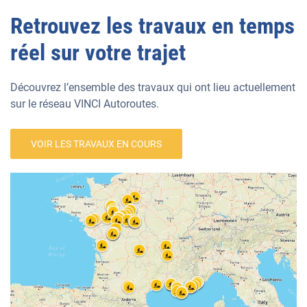
Retrouvez les travaux en temps
réel sur votre trajet
Découvrez l’ensemble des travaux qui ont lieu actuellement
sur le réseau VINCI Autoroutes.
VOIR LES TRAVAUX EN COURS