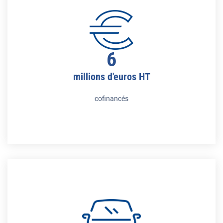
6
millions d'euros HT
cofinancés