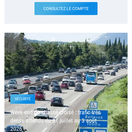
CONSULTEZ LE COMPTE
SÉCURITÉ
Week-end du chassé-croisé : trafic très
dense attendu du 31 juillet au 3 août
2026