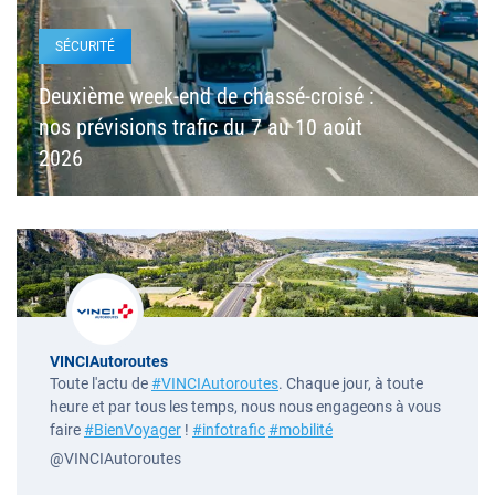
SÉCURITÉ
Deuxième week-end de chassé-croisé :
nos prévisions trafic du 7 au 10 août
2026
VINCIAutoroutes
Toute l'actu de
#VINCIAutoroutes
. Chaque jour, à toute
heure et par tous les temps, nous nous engageons à vous
faire
#BienVoyager
!
#infotrafic
#mobilité
@VINCIAutoroutes