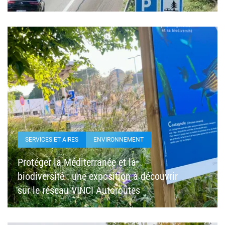
SERVICES ET AIRES
ENVIRONNEMENT
Protéger la Méditerranée et la
biodiversité : une exposition à découvrir
sur le réseau VINCI Autoroutes