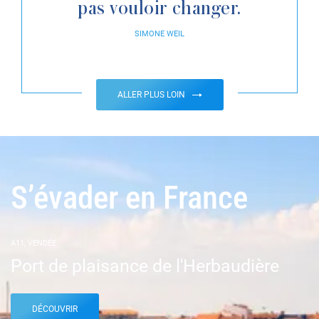
pas vouloir changer.
SIMONE
WEIL
ALLER PLUS LOIN
S’évader en France
A11, VENDÉE
Port de plaisance de l'Herbaudière
DÉCOUVRIR