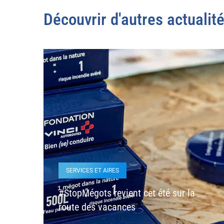
Découvrir d'autres actualit
SERVICES ET AIRES
#StopMégots revient cet été sur la
route des vacances