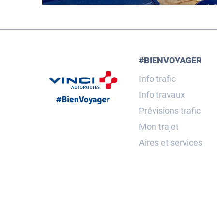
#BIENVOYAGER
Info trafic
Info travaux
Prévisions trafic
Mon trajet
Aires et services