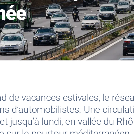
née
d de vacances estivales, le rése
ons d’automobilistes. Une circulat
t jusqu’à lundi, en vallée du Rhô
ue sur le pourtour méditerranéen.