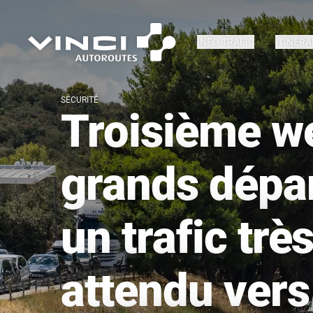
INFO TRAFIC
ITINÉRA
SÉCURITÉ
Troisième w
grands dépar
un trafic trè
attendu vers 