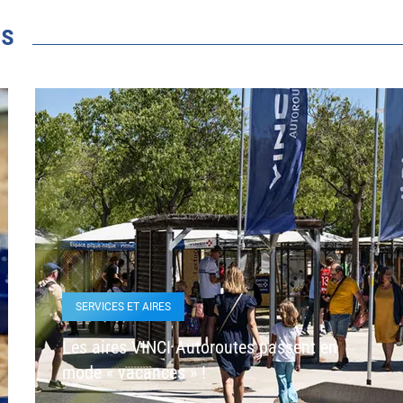
és
SERVICES ET AIRES
Les aires VINCI Autoroutes passent en
mode « vacances » !