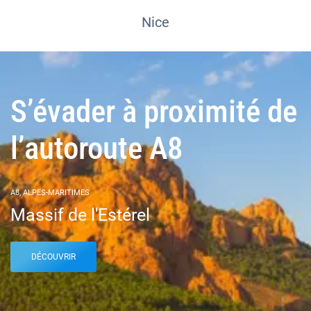
Nice
S’évader à proximité de
l’autoroute A8
A8, ALPES-MARITIMES
Massif de l'Estérel
DÉCOUVRIR