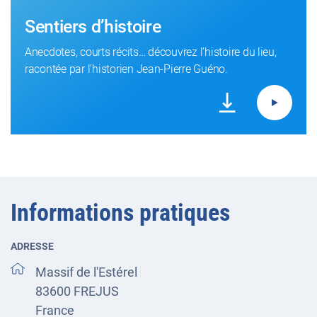
Sentiers d’histoire
Anecdotes, courts récits… découvrez l’histoire du lieu,
racontée par l’historien Jean-Pierre Guéno.
Informations pratiques
ADRESSE
Massif de l'Estérel
83600
FREJUS
France