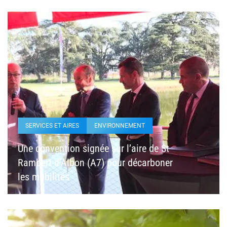
SERVICES ET AIRES
ENVIRONNEMENT
Une convention signée sur l’aire de St
Rambert d’Albon (A7) pour décarboner
les mobilités