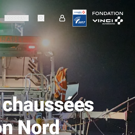
CORPORATE
s chaussées
on Nord