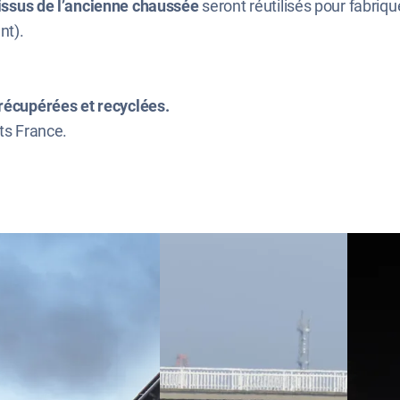
issus de l’ancienne chaussée
seront réutilisés pour fabri
nt).
 récupérées et recyclées.
ts France.