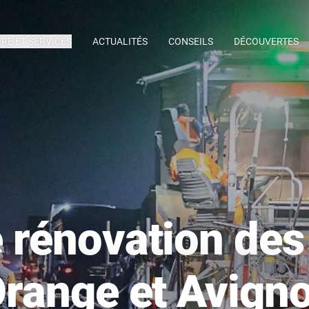
IRE ET SERVICES
ACTUALITÉS
CONSEILS
DÉCOUVERTES
 rénovation de
Orange et Avign