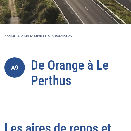
Accueil
Aires et services
Autoroute A9
De
Orange
à
Le
A9
Perthus
Les aires de
repos et