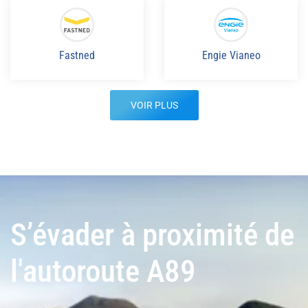
Fastned
Engie Vianeo
VOIR PLUS
S’évader à proximité de
l'autoroute A89