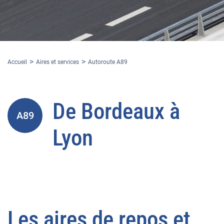
Accueil
Aires et services
Autoroute A89
De
Bordeaux
à
A89
Lyon
Les aires de
repos et