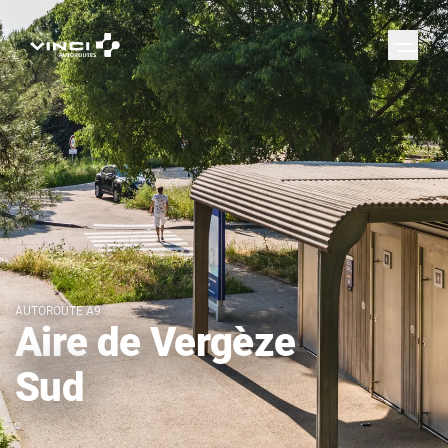
AUTOROUTE A9
Aire de Vergèze
Sud