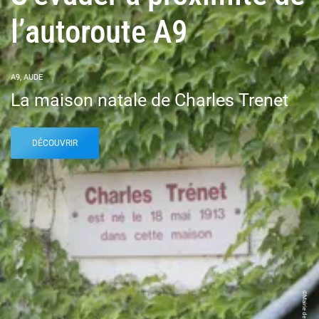
l’autoroute A9
A9, AUDE
La maison natale de Charles Trenet
DÉCOUVRIR
©Mairie de Narbonne