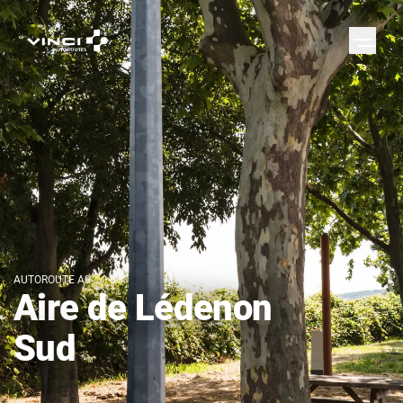
AUTOROUTE A9
Aire de Lédenon
Sud