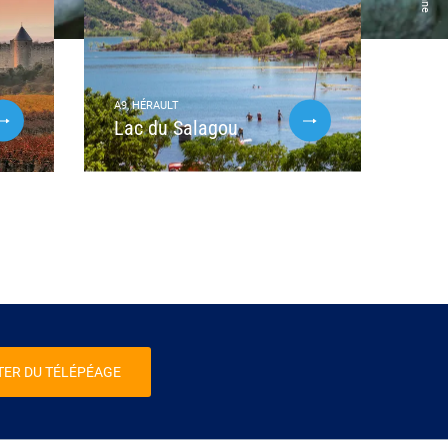
A9, HÉRAULT
Lac du Salagou
TER DU TÉLÉPÉAGE