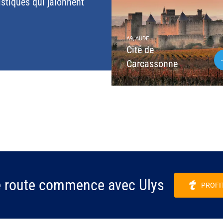
istiques qui jalonnent
A9, AUDE
Cité de
Carcassonne
e route commence avec Ulys
PROFI