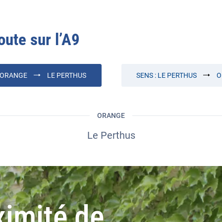
oute sur l’
A9
ORANGE
LE PERTHUS
SENS :
LE PERTHUS
O
ORANGE
Le Perthus
ximité de