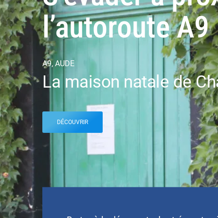
l’autoroute A9
A9, AUDE
La maison natale de Ch
DÉCOUVRIR