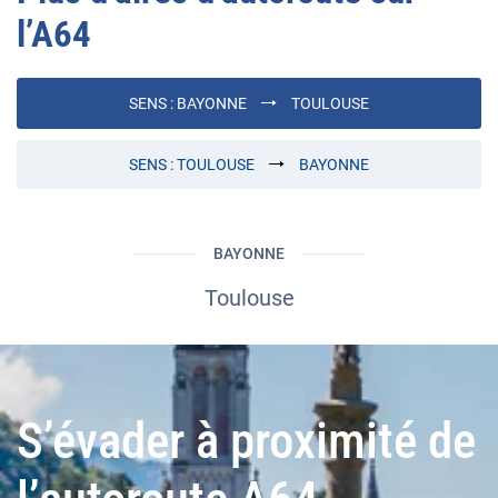
l’
A64
SENS :
BAYONNE
TOULOUSE
SENS :
TOULOUSE
BAYONNE
BAYONNE
Toulouse
S’évader à proximité de