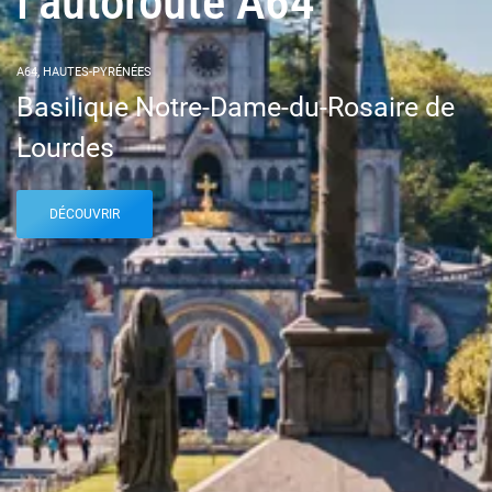
l’autoroute A64
A64, HAUTES-PYRÉNÉES
Basilique Notre-Dame-du-Rosaire de
Lourdes
DÉCOUVRIR