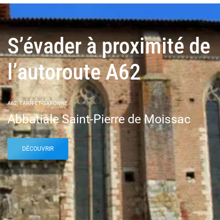
S’évader à proximité de
l’autoroute A62
A62, TARN-ET-GARONNE
Abbatiale Saint-Pierre de Moissac
DÉCOUVRIR