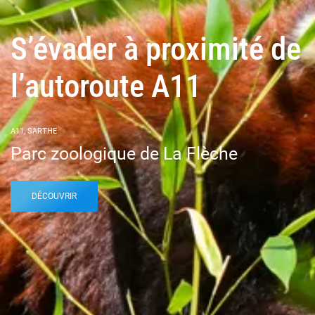
S’évader à proximité de
l’autoroute A11
A11, SARTHE
Parc zoologique de La Flèche
DÉCOUVRIR