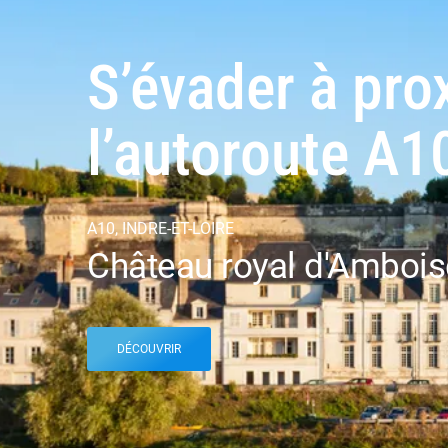
S’évader à pro
l’autoroute A1
A10, INDRE-ET-LOIRE
Château royal d'Ambois
DÉCOUVRIR