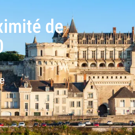
ximité de
0
e