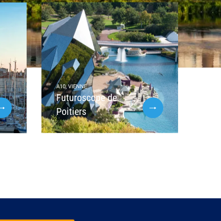
A10, VIENNE
Futuroscope de
Poitiers