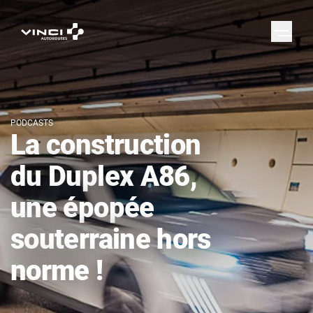
PODCASTS
La construction
du Duplex A86,
une épopée
souterraine hors
norme !