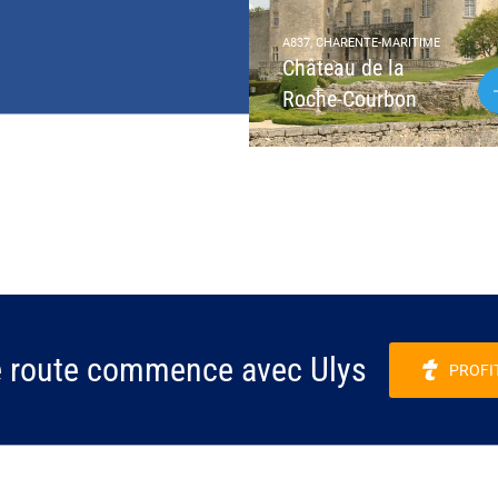
A837, CHARENTE-MARITIME
Château de la
Roche-Courbon
e route commence avec Ulys
PROFI