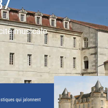
37
cité musicale
istiques qui jalonnent