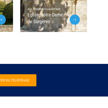
A10, CHARENTE-MARITIME
Eglise Notre-Dame
de Surgères
TER DU TÉLÉPÉAGE