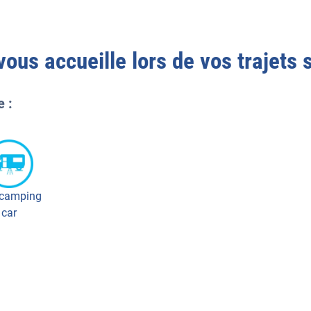
ous accueille lors de vos trajets 
e :
 camping
car