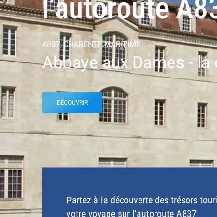
l’autoroute A8
A837, CHARENTE-MARITIME
Abbaye aux Dames - la 
DÉCOUVRIR
Partez à la découverte des trésors tour
votre voyage sur l'autoroute A837