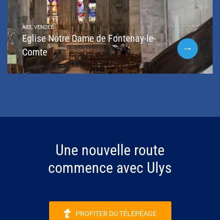
A83, VENDÉE
Eglise Notre Dame de Fontenay-le-
Comte
Une nouvelle route
commence avec Ulys
PROFITER DU TÉLÉPÉAGE