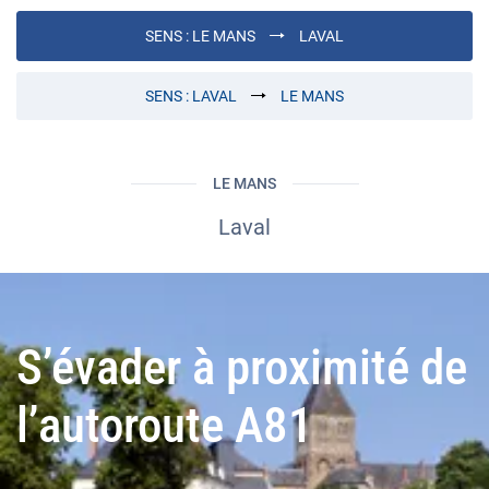
SENS :
LE MANS
LAVAL
SENS :
LAVAL
LE MANS
LE MANS
Laval
S’évader à proximité de
l’autoroute A81