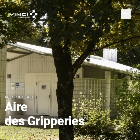
AUTOROUTE A81
Aire
des Gripperies