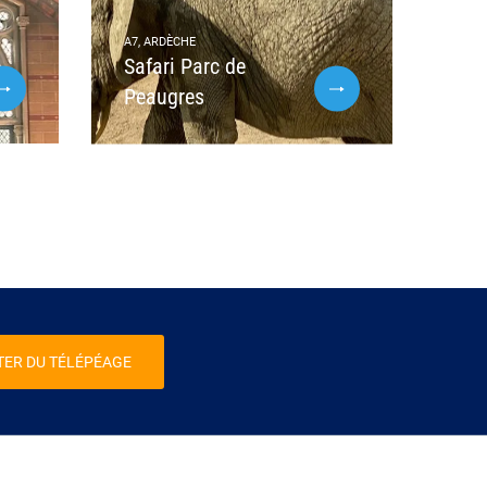
A7, ARDÈCHE
Safari Parc de
Peaugres
TER DU TÉLÉPÉAGE