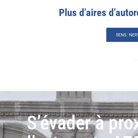
Plus d’aires d’autor
SENS :
NER
S’évader à pro