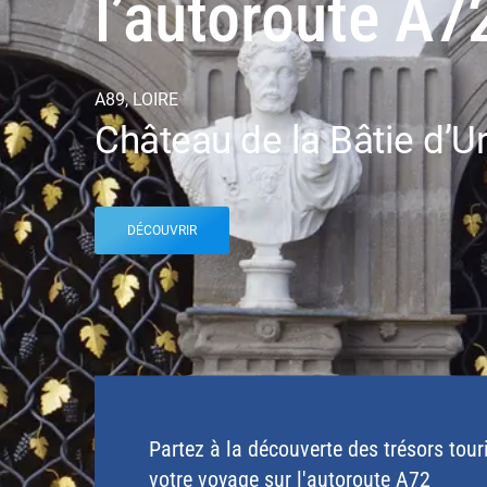
l’autoroute A7
A89, LOIRE
Château de la Bâtie d’U
DÉCOUVRIR
Partez à la découverte des trésors tour
votre voyage sur l'autoroute A72