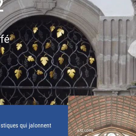
2
rfé
istiques qui jalonnent
A72, LOIRE