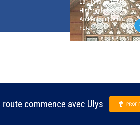
La Diana - Société
Historique et
Archéologique du
Forez
e route commence avec Ulys
PROFI