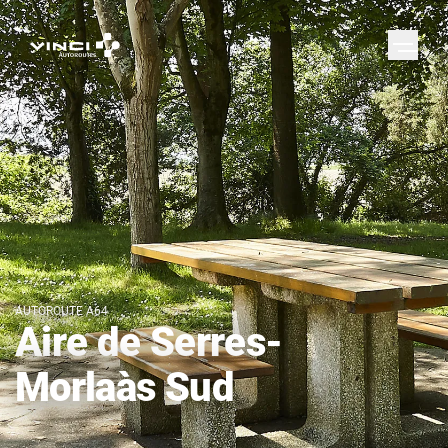
AUTOROUTE A64
Aire de Serres-
Morlaàs Sud