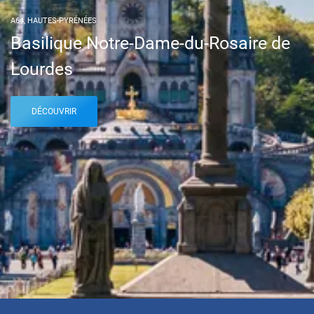
A64, HAUTES-PYRÉNÉES
Basilique Notre-Dame-du-Rosaire de
Lourdes
DÉCOUVRIR