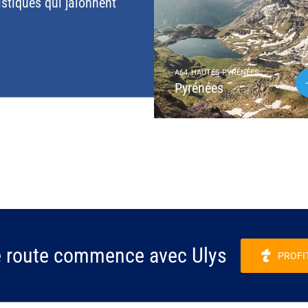
istiques qui jalonnent
A64, HAUTES-PYRÉNÉES
Pyrénées
e route commence avec Ulys
PROFI