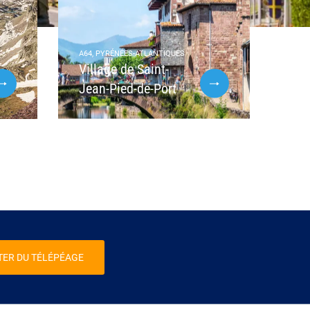
A64, PYRÉNÉES-ATLANTIQUES
Village de Saint-
Jean-Pied-de-Port
TER DU TÉLÉPÉAGE