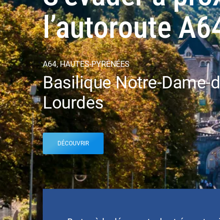
l’autoroute A6
A64, HAUTES-PYRÉNÉES
Basilique Notre-Dame-d
Lourdes
DÉCOUVRIR