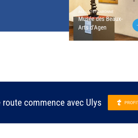
A62, LOT-ET-GARONNE
Musée des Beaux-
Arts d'Agen
e route commence avec Ulys
PROFI