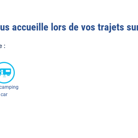
s accueille lors de vos trajets su
e :
 camping
car