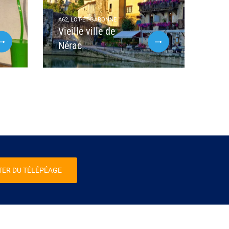
A62, LOT-ET-GARONNE
Vieille ville de
Nérac
TER DU TÉLÉPÉAGE