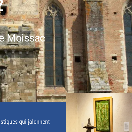
2
de Moissac
istiques qui jalonnent