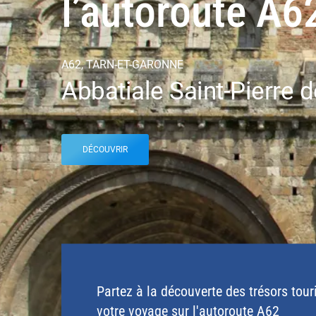
l’autoroute A6
A62, TARN-ET-GARONNE
Abbatiale Saint-Pierre 
DÉCOUVRIR
Partez à la découverte des trésors tour
votre voyage sur l'autoroute A62