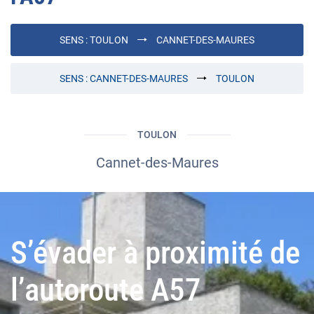
SENS :
TOULON
CANNET-DES-MAURES
SENS :
CANNET-DES-MAURES
TOULON
TOULON
Cannet-des-Maures
S’évader à proximité de
l’autoroute A57