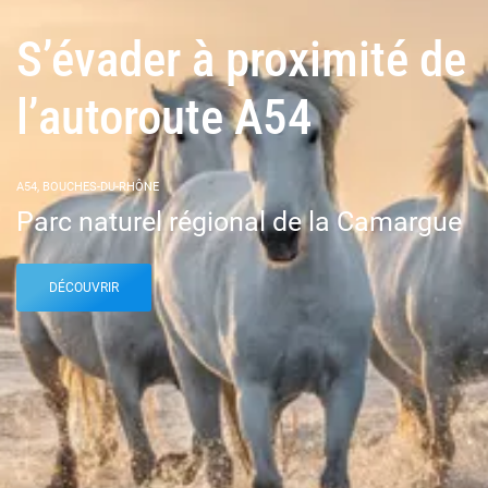
S’évader à proximité de
l’autoroute A54
A54, BOUCHES-DU-RHÔNE
Parc naturel régional de la Camargue
DÉCOUVRIR