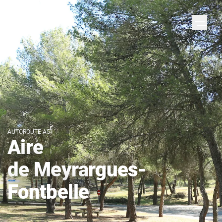
AUTOROUTE A51
Aire
de Meyrargues-
Fontbelle