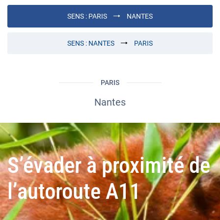
SENS :
PARIS
NANTES
SENS :
NANTES
PARIS
PARIS
Nantes
S’évader à proximité de
l’autoroute A11