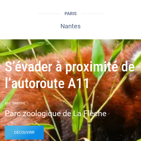
PARIS
Nantes
S’évader à proximité de
l’autoroute A11
A11, SARTHE
Parc zoologique de La Flèche
DÉCOUVRIR