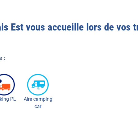
is Est
vous accueille lors de vos t
e :
king PL
Aire camping
car