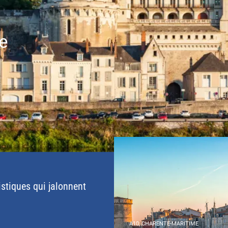
e
istiques qui jalonnent
A10, CHARENTE-MARITIME