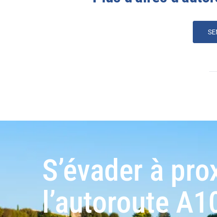
SE
S’évader à pro
l’autoroute A1