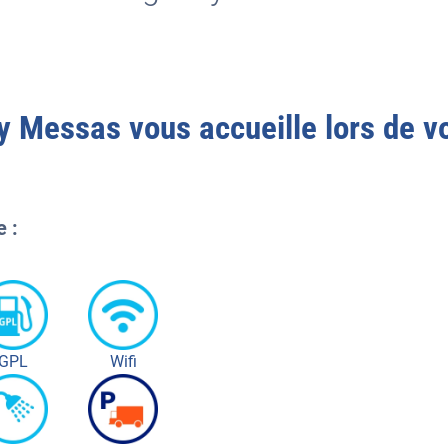
cy Messas
vous accueille lors de vo
e :
GPL
Wifi