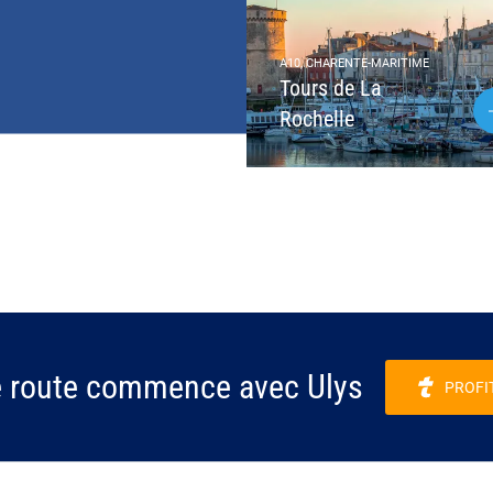
A10, CHARENTE-MARITIME
Tours de La
Rochelle
e route commence avec Ulys
PROFI