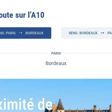
oute sur l’
A10
NS :
PARIS
BORDEAUX
SENS :
BORDEAUX
PA
PARIS
Bordeaux
ximité de