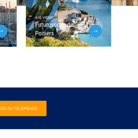
A10, VIENNE
Futuroscope de
Poitiers
TER DU TÉLÉPÉAGE