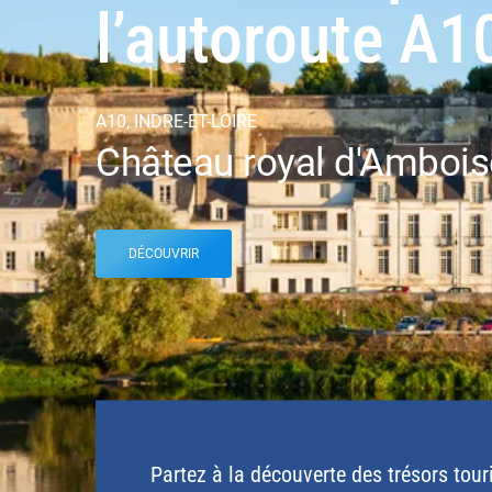
l’autoroute A1
A10, INDRE-ET-LOIRE
Château royal d'Ambois
DÉCOUVRIR
Partez à la découverte des trésors tour