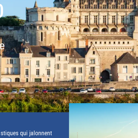
0
e
istiques qui jalonnent