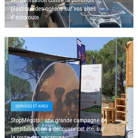
plastique des océans sur vos aires
d’autoroute
SERVICES ET AIRES
StopMégots : une grande campagne de
sensibilisation à découvrir cet été, sur
la route des vacances