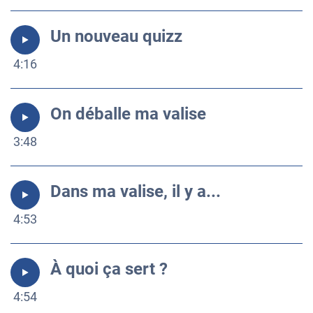
Un nouveau quizz
4:16
On déballe ma valise
3:48
Dans ma valise, il y a...
4:53
À quoi ça sert ?
4:54