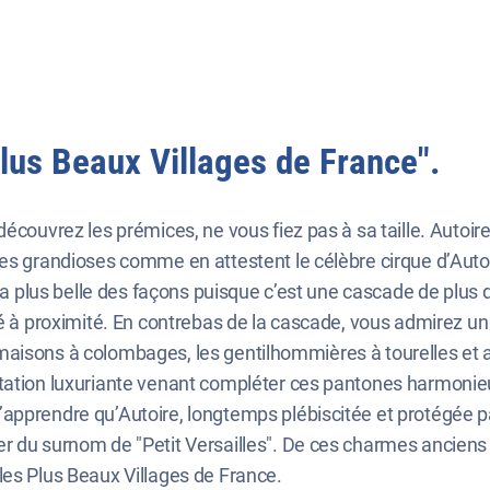
"Plus Beaux Villages de France".
découvrez les prémices, ne vous fiez pas à sa taille. Autoir
es grandioses comme en attestent le célèbre cirque d’Autoi
e, de la plus belle des façons puisque c’est une cascade de pl
tué à proximité. En contrebas de la cascade, vous admirez u
des maisons à colombages, les gentilhommières à tourelles et
étation luxuriante venant compléter ces pantones harmonie
apprendre qu’Autoire, longtemps plébiscitée et protégée pa
 du surnom de "Petit Versailles". De ces charmes anciens q
les Plus Beaux Villages de France.