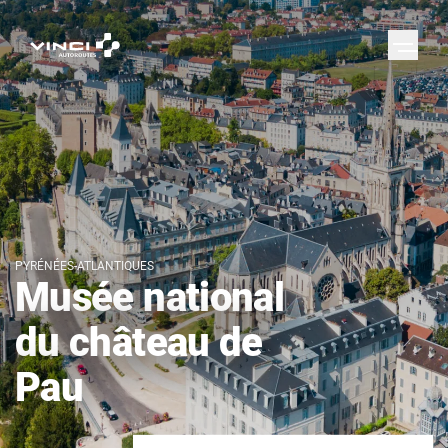
PYRÉNÉES-ATLANTIQUES
Musée national
du château de
Pau