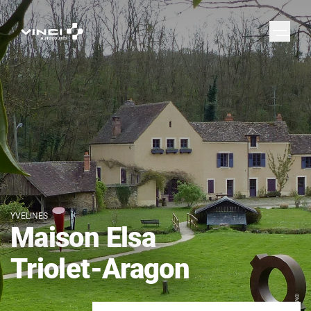
YVELINES
Maison Elsa
Triolet-Aragon