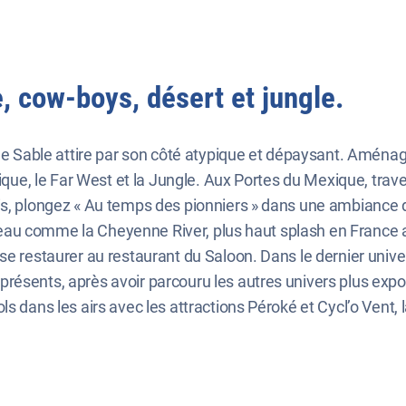
, cow-boys, désert et jungle.
 de Sable attire par son côté atypique et dépaysant. Aména
xique, le Far West et la Jungle. Aux Portes du Mexique, trave
is, plongez « Au temps des pionniers » dans une ambiance d
 bateau comme la Cheyenne River, plus haut splash en Franc
 se restaurer au restaurant du Saloon. Dans le dernier univ
sents, après avoir parcouru les autres univers plus exposés
 dans les airs avec les attractions Péroké et Cycl’o Vent, l