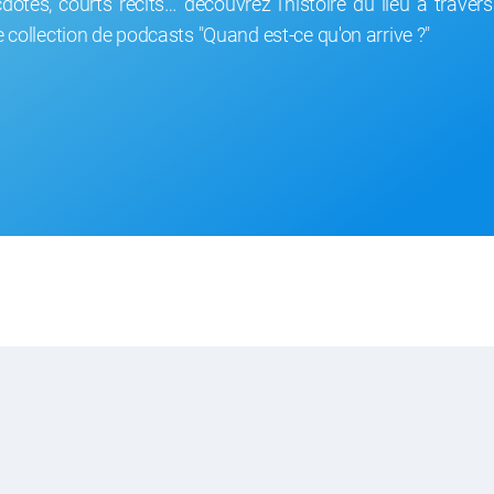
dotes, courts récits… découvrez l’histoire du lieu à traver
e collection de podcasts "Quand est-ce qu'on arrive ?"