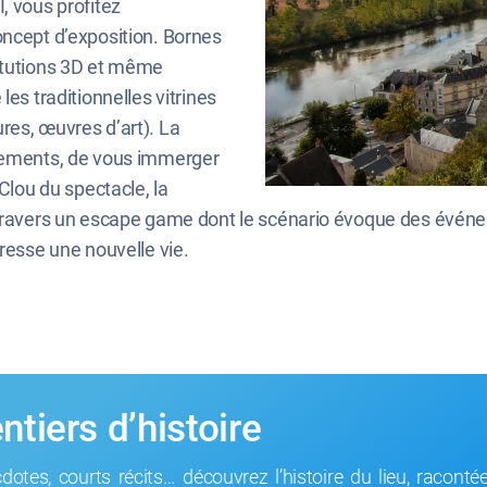
, vous profitez
oncept d’exposition. Bornes
titutions 3D et même
les traditionnelles vitrines
res, œuvres d’art). La
ènements, de vous immerger
Clou du spectacle, la
travers un escape game dont le scénario évoque des événeme
eresse une nouvelle vie.
ntiers d’histoire
dotes, courts récits… découvrez l’histoire du lieu, racontée