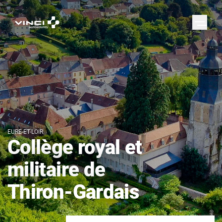
EURE-ET-LOIR
Collège royal et
militaire de
Thiron-Gardais