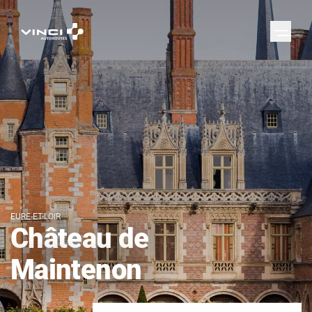
EURE-ET-LOIR
Château de
Maintenon