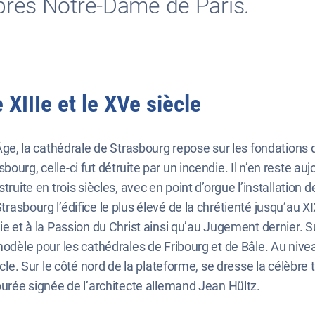
après Notre-Dame de Paris.
 XIIIe et le XVe siècle
, la cathédrale de Strasbourg repose sur les fondations 
urg, celle-ci fut détruite par un incendie. Il n’en reste auj
struite en trois siècles, avec en point d’orgue l’installatio
rasbourg l’édifice le plus élevé de la chrétienté jusqu’au X
e et à la Passion du Christ ainsi qu’au Jugement dernier. Sur
modèle pour les cathédrales de Fribourg et de Bâle. Au nivea
cle. Sur le côté nord de la plateforme, se dresse la célèbre t
jourée signée de l’architecte allemand Jean Hültz.