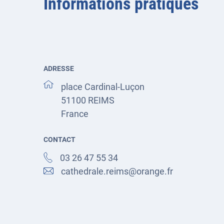
Informations pratiques
ADRESSE
place Cardinal-Luçon
51100
REIMS
France
CONTACT
03 26 47 55 34
cathedrale.reims@orange.fr