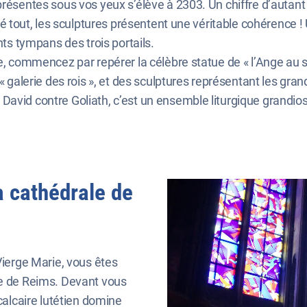
présentes sous vos yeux s’élève à 2303. Un chiffre d’autant 
gré tout, les sculptures présentent une véritable cohérence !
nts tympans des trois portails.
he, commencez par repérer la célèbre statue de « l’Ange au s
« galerie des rois », et des sculptures représentant les gran
avid contre Goliath, c’est un ensemble liturgique grandios
a cathédrale de
Vierge Marie, vous êtes
le de Reims. Devant vous
 calcaire lutétien domine