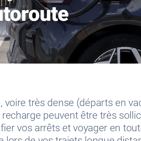
autoroute
e, voire très dense (départs en 
 recharge peuvent être très sollic
ifier vos arrêts et voyager en tout
e lors de vos trajets longue dista