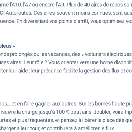
 l’A10, l’A7 ou encore l’A9. Plus de 40 aires de repos so
NCI Autoroutes. Ces aires, souvent moins connues, sont aus
fluence. En diversifiant vos points d’arrêt, vous optimisez
bleus »
ds prolongés ou les vacances, des « voituriers électriques 
es aires. Leur rôle ? Vous orienter vers une borne disponibl
ter leur aide : leur présence facilite la gestion des flux et 
mps… et en faire gagner aux autres. Sur les bornes haute pu
rsuivre la charge jusqu’à 100 % peut ainsi doubler, voire tri
courtes et plus fréquentes, et pensez à libérer la place dès 
arger à leur tour, et contribuera à améliorer le flux.