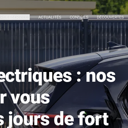
IRE ET SERVICES
ACTUALITÉS
CONSEILS
DÉCOUVERTES
ectriques : nos
r vous
 jours de fort